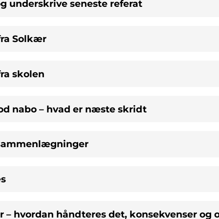
g underskrive seneste referat
fra Solkær
fra skolen
od nabo – hvad er næste skridt
 sammenlægninger
es
ær – hvordan håndteres det, konsekvenser og 