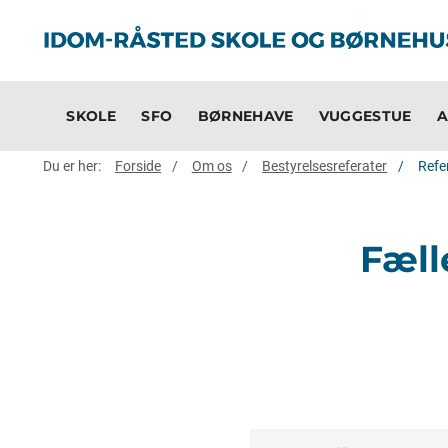
SKOLE
SFO
BØRNEHAVE
VUGGESTUE
A
Du er her:
Forside
Om os
Bestyrelsesreferater
Refe
Fæll