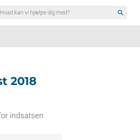
search
t 2018
 for indsatsen