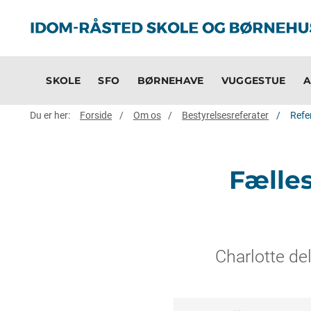
SKOLE
SFO
BØRNEHAVE
VUGGESTUE
A
Du er her:
Forside
Om os
Bestyrelsesreferater
Refe
Fælle
Charlotte del