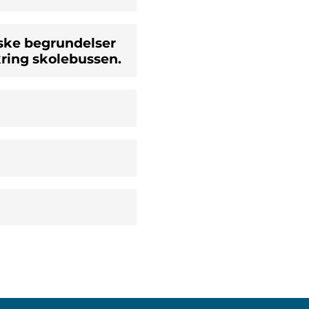
iske begrundelser
kring skolebussen.