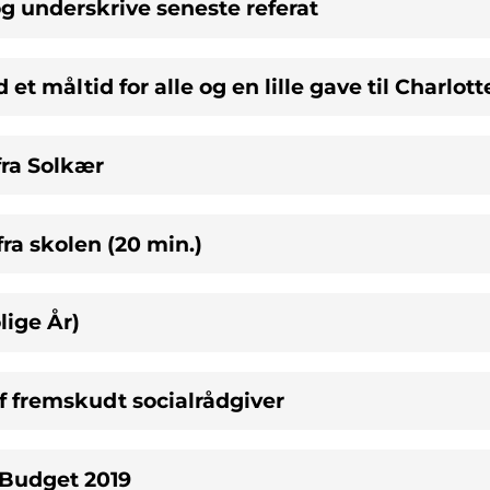
g underskrive seneste referat
d et måltid for alle og en lille gave til Charlott
fra Solkær
fra skolen (20 min.)
lige År)
 af fremskudt socialrådgiver
r Budget 2019